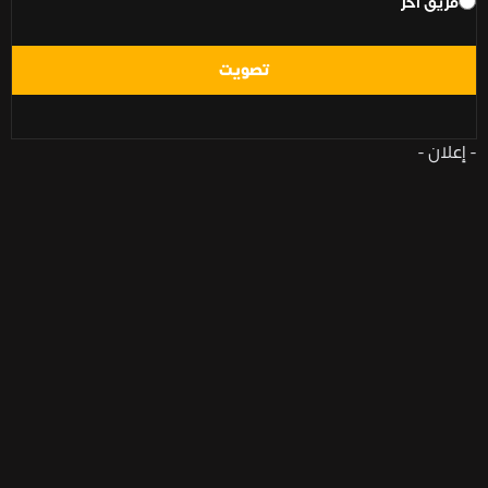
فريق آخر
تصويت
- إعلان -