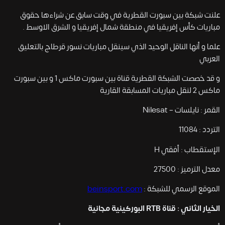
علنت شبكة بين سبورت القطرية في وقت سابق عن شراءها حقوق
مباريات كأس إفريقيا في منطقة شمال إفريقيا و الشرق الاوسط .
علما و أنها الناقل الوحيد الذي سينقل مباريات نسور قرطاج بالتعليق
العربي
و قد خصصت الشبكة القطرية قناة بين سبورت ماكس 1 و بين سبورت
ماكس 2 لنقل مباريات المسابقة القارية
القمر : نايلسات – Nilesat
التردد : 11084
الإستقطاب : أفقي H
معدل الترميز : 27500
الموقع الرسمي للشبكة :
beinsport.com
الخيار الثاني : قناة RTB البوركينية مجانية