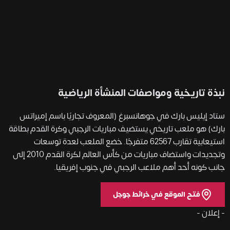
نبذة تاريخية ومواصفات المنشأة الرياضية
ستاد إيليس بارك في جوهانسبرغ (المعروف تجاريًا باسم إميراتس
بارك) هو ملعب تاريخي يستضيف مباريات الرجبي وكرة القدم بطاقة
استيعابية تقارب 62567 متفرجًا. خضع الملعب لعدة توسعات
وتجديدات واستضاف مباريات من كأس العالم لكرة القدم 2010 إلى
جانب كونه أحد أهم ملاعب الرجبي في جنوب إفريقيا.
فتح الموقع في خرائط جوجل
- إعلان -