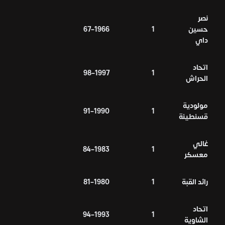
نصر
حسين
1
1966–67
داي
اتحاد
1997–98
1
الحراش
مولودية
1990–91
1
قسنطينة
غالي
1983–84
1
معسكر
رائد القبة
1
1980–81
اتحاد
1993–94
1
الشاوية