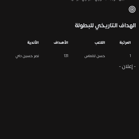
الهداف التاريخي للبطولة
المرتبة
اللاعب
الأهداف
الأندية
1
حسن لالماس
131
نصر حسين داي
- إعلان -